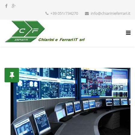
+39 051/734270
info@chiarinieferrari.it